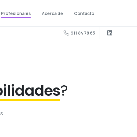
Profesionales
Acerca de
Contacto
911 84 78 63
bilidades
?
os