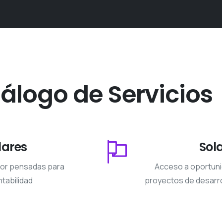
álogo
de
Servicios
lares
Sol
alor pensadas para
Acceso a oportuni
tabilidad
proyectos de desarro