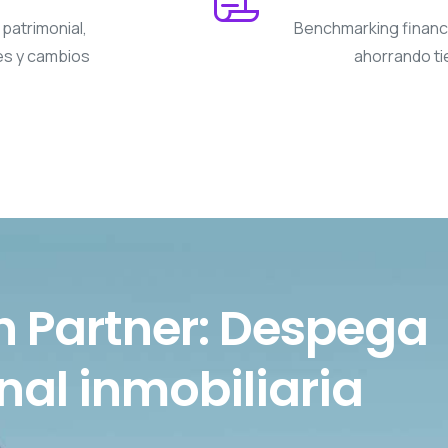
patrimonial,
Benchmarking financi
es y cambios
ahorrando ti
h Partner: Despega
nal inmobiliaria