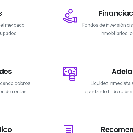
s
Financiac
 del mercado
Fondos de inversión di
Okupados
inmobiliarios,
ades
Adela
arcando cobros,
Liquidez inmediata 
ón de rentas
quedando todo cubiert
dico
Recomend